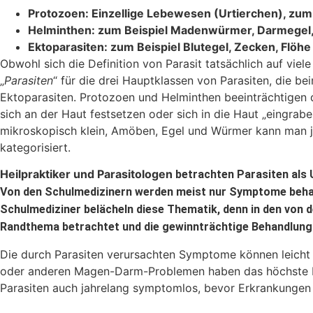
Protozoen: Einzellige Lebewesen (Urtierchen),
zum 
Helminthen:
zum Beispiel Madenwürmer, Darmegel
Ektoparasiten:
zum Beispiel Blutegel, Zecken, Flöh
Obwohl sich die Definition von Parasit tatsächlich auf viel
„
Parasiten
“ für die drei Hauptklassen von Parasiten, die 
Ektoparasiten. Protozoen und Helminthen beeinträchtigen 
sich an der Haut festsetzen oder sich in die Haut „eingrabe
mikroskopisch klein, Amöben, Egel und Würmer kann man j
kategorisiert.
Heilpraktiker und Parasitologen
betrachten Parasiten als U
Von den Schulmedizinern
werden meist nur Symptome behand
Schulmediziner belächeln diese Thematik, denn in den von 
Randthema betrachtet und die gewinnträchtige Behandlun
Die durch Parasiten verursachten Symptome können leicht
oder anderen Magen-Darm-Problemen haben das höchste Ris
Parasiten auch jahrelang symptomlos, bevor Erkrankungen 