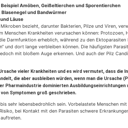
Beispiel Amöben, Geißeltierchen und Sporentierchen
, Blasenegel und Bandwürmer
e und Läuse
e Mikroben bezieht, darunter Bakterien, Pilze und Viren, ve
beim Menschen Krankheiten verursachen können: Protozoen, 
die Darmfunktion erheblich, während zu den Ektoparasiten 
n“ und dort lange verbleiben können. Die häufigsten Parasit
edoch mit bloßem Auge erkennen. Und auch der Pilz Candid
rsache vieler Krankheiten und es wird vermutet, dass die I
elt, die aber ausbleiben würden, wenn man die Ursache (P
der Pharmaindustrie dominierten Ausbildungseinrichtungen w
g von Symptomen groß geschrieben.
 bis sehr lebensbedrohlich sein. Vorbelastete Menschen 
iko, bei Kontakt mit den Parasiten schwere Erkrankungen 
auftreten.