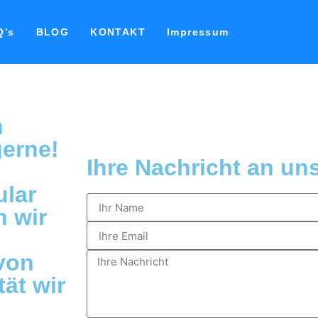
Q’s
BLOG
KONTAKT
Impressum
n
gerne!
Ihre Nachricht an un
lar
n wir
von
ät wir