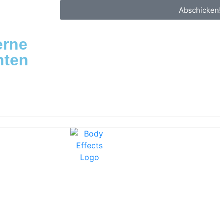
Abschicken
erne
nten